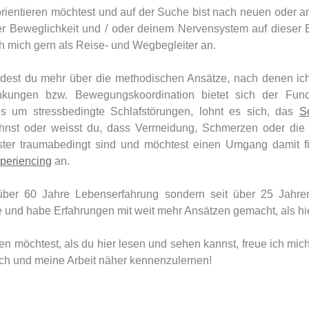
rientieren möchtest und auf der Suche bist nach neuen oder a
er Beweglichkeit und / oder deinem Nervensystem auf dieser 
ch mich gern als Reise- und Wegbegleiter an.
ndest du mehr über die methodischen Ansätze, nach denen ic
nkungen bzw. Bewegungskoordination bietet sich der Fu
 um stressbedingte Schlafstörungen, lohnt es sich, das
S
hnst oder weisst du, dass Vermeidung, Schmerzen oder die
ster traumabedingt sind und möchtest einen Umgang damit fi
periencing
an.
über 60 Jahre Lebenserfahrung sondern seit über 25 Jahre
e und habe Erfahrungen mit weit mehr Ansätzen gemacht, als hie
n möchtest, als du hier lesen und sehen kannst, freue ich mi
ch und meine Arbeit näher kennenzulernen!